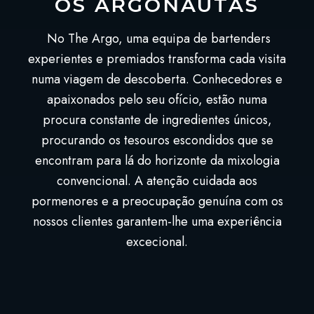
OS ARGONAUTAS
No The Argo, uma equipa de bartenders
experientes e premiados transforma cada visita
numa viagem de descoberta. Conhecedores e
apaixonados pelo seu ofício, estão numa
procura constante de ingredientes únicos,
procurando os tesouros escondidos que se
encontram para lá do horizonte da mixologia
convencional. A atenção cuidada aos
pormenores e a preocupação genuína com os
nossos clientes garantem-lhe uma experiência
excecional.
OS NOSSOS TESOUROS
EQUILÍBRIO COM O PLANETA
A ARTE DO COCKTAIL
Ao longo das suas viagens, os Argonautas têm adquirido uma
Com foco na sustentabilidade, trabalhamos preferencialmente
Ao ousar pensar fora da caixa, o The Argo eleva a arte do
extraordinária variedade de bebidas espirituosas e néctares
EQUILÍBRIO DE INGREDIENTES
EQUILÍBRIO DE SENTIDOS
com fornecedores e ingredientes locais. Ao compreender e