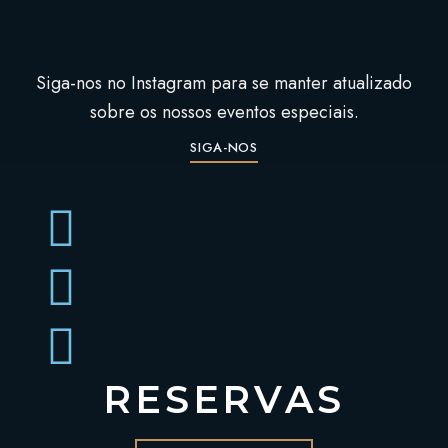
mixologia, guiando-o na arte de criar cocktails
deliciosos. Concebidas para bartenders
aspirantes, estas aulas de mixologia oferecem a
Siga-nos no Instagram para se manter atualizado
oportunidade de aprender a criar cocktails com
sobre os nossos eventos especiais.
sabores fortes, aromas hipnóticos e
SIGA-NOS
apresentações deliciosamente cativantes.
SAIBA MAIS
RESERVAS