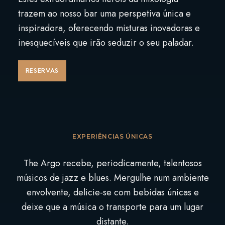
trazem ao nosso bar uma perspetiva única e
inspiradora, oferecendo misturas inovadoras e
inesquecíveis que irão seduzir o seu paladar.
RESERVAS
EXPERIÊNCIAS ÚNICAS
The Argo recebe, periodicamente, talentosos
músicos de jazz e blues. Mergulhe num ambiente
AULA DE MIXOLOGIA
envolvente, delicie-se com bebidas únicas e
deixe que a música o transporte para um lugar
Deixe que os nossos experientes Argonautas o
distante.
levem numa viagem pelo fascinante mundo da